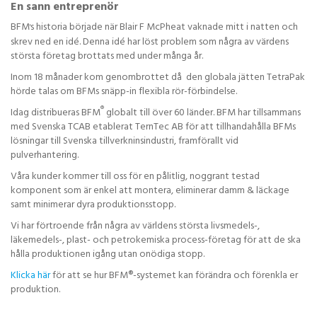
En sann entreprenör
BFM
s historia började när Blair F McPheat vaknade mitt i natten och
'
skrev ned en idé. Denna idé har löst problem som några av värdens
största företag brottats med under många år.
Inom 18 månader kom genombrottet då den globala jätten TetraPak
hörde talas om BFMs snäpp-in flexibla rör-förbindelse.
®
Idag distribueras BFM
globalt till över 60 länder. BFM har tillsammans
med Svenska TCAB etablerat TernTec AB för att tillhandahålla BFMs
lösningar till Svenska tillverkninsindustri, framförallt vid
pulverhantering.
Våra kunder kommer till oss för en pålitlig, noggrant testad
komponent som är enkel att montera, eliminerar damm & läckage
samt minimerar dyra produktionsstopp.
Vi har förtroende från några av världens största livsmedels-,
läkemedels-, plast- och petrokemiska process-företag för att de ska
hålla produktionen igång utan onödiga stopp.
Klicka här
för att se hur BFM®-systemet kan förändra och förenkla er
produktion.