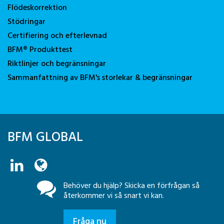
Flödeskorrektion
Stödringar
Certifiering och efterlevnad
BFM® Produkttest
Riktlinjer och begränsningar
Sammanfattning av BFM's storlekar & begränsningar
BFM GLOBAL
Behöver du hjälp? Skicka en förfrågan så
återkommer vi så snart vi kan.
Fråga nu