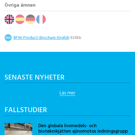
Övriga ämnen
BFM-Product-Brochure-English
826kb
SENASTE NYHETER
Läs mer
FALLSTUDIER
Den globala livsmedels- och
bioteknikjätten ajinomotos ledningsgrupp