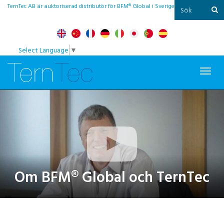
TernTec AB är auktoriserad distributör för BFM® Global i Sverige
Select Language
▼
Toggl
navig
Om BFM® Global och TernTec