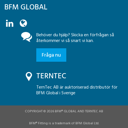
BFM GLOBAL
Behöver du hjälp? Skicka en förfrågan så
återkommer vi så snart vi kan.
Fråga nu
TERNTEC
TernTec AB är auktoriserad distributör för
BFM Global i Sverige
COPYRIGHT © 2026 BFM® GLOBAL AND TERNTEC AB
BFM® Fitting is a trademark of BFM Global Ltd.